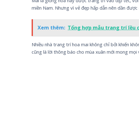
Mai là giống hoa hay được trang trí vào dịp tết, v
miền Nam. Nhưng vì vẻ đẹp hấp dẫn nên dần được 
Xem thêm:
Tổng hợp mẫu trang trí lều c
Nhiều nhà trang trí hoa mai không chỉ bởi khiến khô
cũng là lời thông báo cho mùa xuân mới mong mọi v