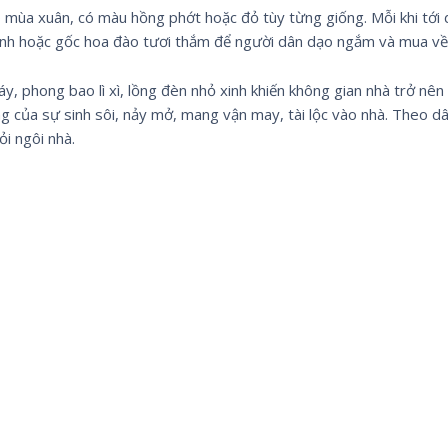
 mùa xuân, có màu hồng phớt hoặc đỏ tùy từng giống. Mỗi khi tới 
ành hoặc gốc hoa đào tươi thắm để người dân dạo ngắm và mua về
y, phong bao lì xì, lồng đèn nhỏ xinh khiến không gian nhà trở nên
g của sự sinh sôi, nảy mở, mang vận may, tài lộc vào nhà. Theo dâ
ỏi ngôi nhà.