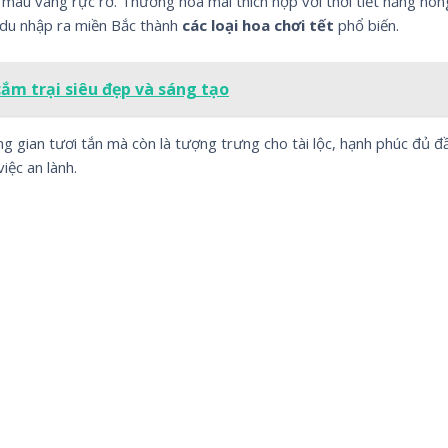
ới màu vàng rực rỡ. Thường hoa mai thích hợp với thời tiết nắng nó
du nhập ra miền Bắc thành
các loại hoa chơi tết
phổ biến.
ắm trại siêu đẹp và sáng tạo
ng gian tươi tắn mà còn là tượng trưng cho tài lộc, hạnh phúc đủ đ
iệc an lành.