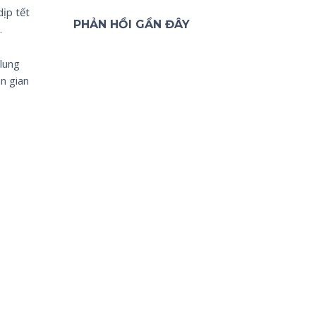
dịp tết
PHẢN HỒI GẦN ĐÂY
.
 lung
n gian