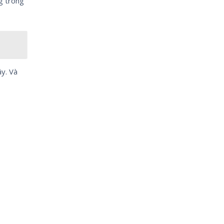
ng trong
ầy. Và