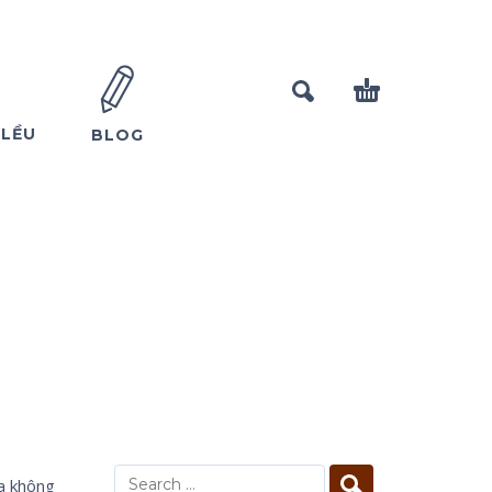
 LỀU
BLOG
oa không