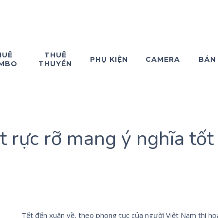
HUÊ
THUÊ
PHỤ KIỆN
CAMERA
BÁN
MBO
THUYỀN
ết rực rỡ mang ý nghĩa tốt
Tết đến xuân về, theo phong tục của người Việt Nam thì h