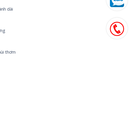
ành dài
ưng
mùi thơm