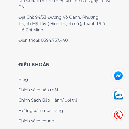
Mở Cửa: Từ 9h am – 9h pm, Kể Cả Ngày Lễ Và
CN
Địa Chỉ: 94/33 Đường Võ Oanh, Phường
Thạnh Mỹ Tây ( Bình Thạnh cũ ), Thành Phố
Hồ Chí Minh
Điện thoại: 0394.757.440
ĐIỀU KHOẢN
Blog
Chính sách bảo mật
Chính Sách Bảo Hành/ đổi trả
Hướng dẫn mua hàng
Chính sách chung