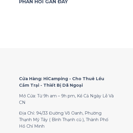
PHẢN HỒI GẦN ĐÂY
Cửa Hàng: HiCamping - Cho Thuê Lều
Cắm Trại - Thiết Bị Dã Ngoại
Mở Cửa: Từ 9h am – 9h pm, Kể Cả Ngày Lễ Và
CN
Địa Chỉ: 94/33 Đường Võ Oanh, Phường
Thạnh Mỹ Tây ( Bình Thạnh cũ ), Thành Phố
Hồ Chí Minh