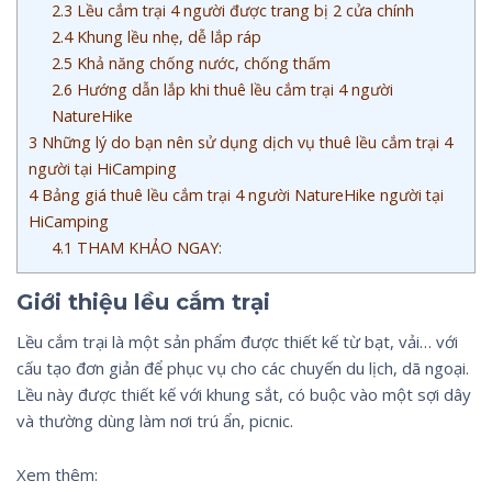
2.3
Lều cắm trại 4 người được trang bị 2 cửa chính
2.4
Khung lều nhẹ, dễ lắp ráp
2.5
Khả năng chống nước, chống thấm
2.6
Hướng dẫn lắp khi thuê lều cắm trại 4 người
NatureHike
3
Những lý do bạn nên sử dụng dịch vụ thuê lều cắm trại 4
người tại HiCamping
4
Bảng giá thuê lều cắm trại 4 người NatureHike người tại
HiCamping
4.1
THAM KHẢO NGAY:
Giới thiệu lều cắm trại
Lều cắm trại là một sản phẩm được thiết kế từ bạt, vải… với
cấu tạo đơn giản để phục vụ cho các chuyến du lịch, dã ngoại.
Lều này được thiết kế với khung sắt, có buộc vào một sợi dây
và thường dùng làm nơi trú ẩn, picnic.
Xem thêm: