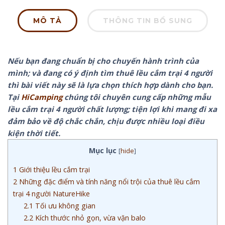
MÔ TẢ
THÔNG TIN BỔ SUNG
Nếu bạn đang chuẩn bị cho chuyến hành trình của
mình; và đang có ý định tìm thuê lều cắm trại 4 người
thì bài viết này sẽ là lựa chọn thích hợp dành cho bạn.
Tại
HiCamping
chúng tôi chuyên cung cấp những mẫu
lều cắm trại 4 người chất lượng; tiện lợi khi mang đi xa
đảm bảo về độ chắc chắn, chịu được nhiều loại điều
kiện thời tiết.
Mục lục
[
hide
]
1
Giới thiệu lều cắm trại
2
Những đặc điểm và tính năng nổi trội của thuê lều cắm
trại 4 người NatureHike
2.1
Tối ưu không gian
2.2
Kích thước nhỏ gọn, vừa vặn balo