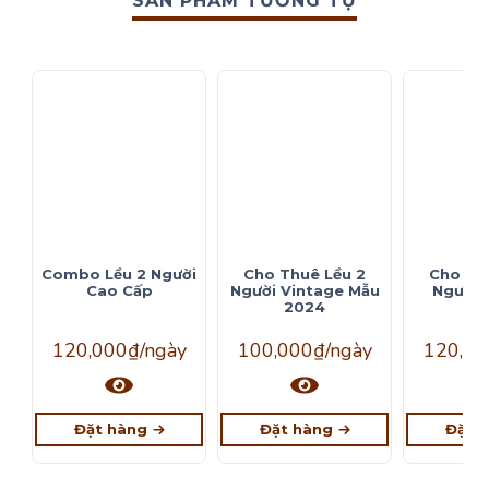
SẢN PHẨM TƯƠNG TỰ
Combo Lều 2 Người
Cho Thuê Lều 2
Cho Th
Cao Cấp
Người Vintage Mẫu
Người 
2024
120,000
₫
/ngày
100,000
₫
/ngày
120,00
Đặt hàng
Đặt hàng
Đặt 