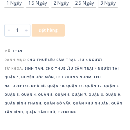
1 Ngày
1.5 Ngày
2 Ngày
2.5 Ngày
3 Ngày
-
+
Đặt hàng
MÃ:
LT4N
DANH MỤC:
CHO THUÊ LỀU CẮM TRẠI
,
LỀU 4 NGƯỜI
TỪ KHÓA:
BÌNH TÂN
,
CHO THUÊ LỀU CẮM TRẠI 4 NGƯỜI TẠI
QUẬN 1
,
HUYỆN HÓC MÔN
,
LEU KHUNG NHOM
,
LEU
NATUREHIKE
,
NHÀ BÈ
,
QUẬN 10
,
QUẬN 11
,
QUẬN 12
,
QUẬN 2
,
QUẬN 3
,
QUẬN 4
,
QUẬN 5
,
QUẬN 6
,
QUẬN 7
,
QUẬN 8
,
QUẬN 9
,
QUẬN BÌNH THẠNH
,
QUẬN GÒ VẤP
,
QUẬN PHÚ NHUẬN
,
QUẬN
TÂN BÌNH
,
QUẬN TÂN PHÚ
,
TREKKING