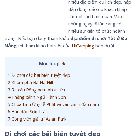
nhiều địa điểm du lịch đẹp, hấp
dẫn đông đảo du khách khắp
các nơi tới tham quan. Vào
những ngày lễ lớn càng có
nhiều sự kiện tổ chức hoành
tráng. Nếu bạn đang tham khảo
địa điểm đi chơi Tết ở Đà
Nẵng
thì tham khảo bài viết của
HiCamping
bên dưới.
Mục lục
[
hide
]
1
Đi chơi các bãi biển tuyệt đẹp
2
Khám phá Bà Nà Hill
3
Ra cầu Rồng xem phun lửa
4
Thắng cảnh Ngũ Hành Sơn
5
Chùa Linh Ứng lễ Phật và vãn cảnh đầu năm
6
Bán đảo Sơn Trà
7
Công viên giải trí Asian Park
Đi chơi các bãi biển tuyệt đẹp