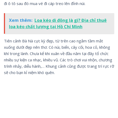
đi ô tô sau đó mua vé đi cáp treo lên đỉnh núi.
Xem thêm:
Loa kéo di động là gì? Địa chỉ thuê
loa kéo chất lượng tại Hồ Chí Minh
Tiên cảnh Bà Nà cực kỳ đẹp, từ trên cao ngắm tầm mắt
xuống dưới đẹp nên thơ. Có núi, biển, cây cối, hoa cỏ, không
khí trong lành. Chưa kể khi xuân về đầu năm tại đây tổ chức
nhiều sự kiện ca nhạc, khiêu vũ. Các trò chơi vui nhộn, chương
trình nhảy, diễu hành,… Khung cảnh cũng được trang trí rực rỡ
sẽ cho bạn kỉ niệm khó quên.