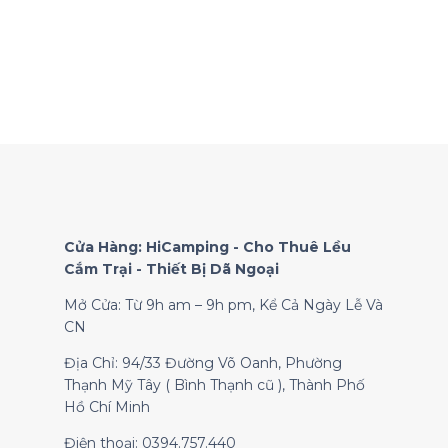
Cửa Hàng: HiCamping - Cho Thuê Lều
Cắm Trại - Thiết Bị Dã Ngoại
Mở Cửa: Từ 9h am – 9h pm, Kể Cả Ngày Lễ Và
CN
Địa Chỉ: 94/33 Đường Võ Oanh, Phường
Thạnh Mỹ Tây ( Bình Thạnh cũ ), Thành Phố
Hồ Chí Minh
Điện thoại: 0394.757.440