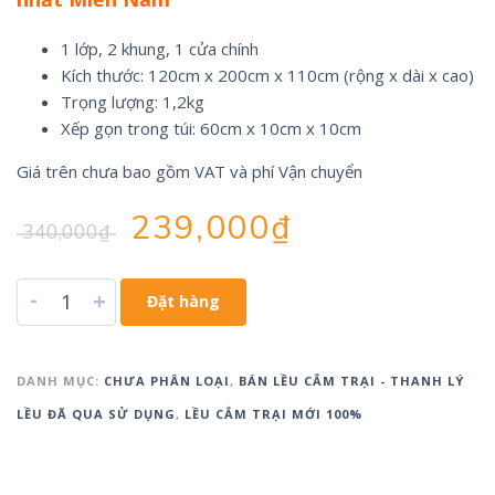
1 lớp, 2 khung, 1 cửa chính
Kích thước: 120cm x 200cm x 110cm (rộng x dài x cao)
Trọng lượng: 1,2kg
Xếp gọn trong túi: 60cm x 10cm x 10cm
Giá trên chưa bao gồm VAT và phí Vận chuyển
239,000
₫
340,000
₫
-
+
Đặt hàng
DANH MỤC:
CHƯA PHÂN LOẠI
,
BÁN LỀU CẮM TRẠI - THANH LÝ
LỀU ĐÃ QUA SỬ DỤNG
,
LỀU CẮM TRẠI MỚI 100%