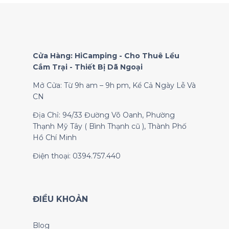
Cửa Hàng: HiCamping - Cho Thuê Lều
Cắm Trại - Thiết Bị Dã Ngoại
Mở Cửa: Từ 9h am – 9h pm, Kể Cả Ngày Lễ Và
CN
Địa Chỉ: 94/33 Đường Võ Oanh, Phường
Thạnh Mỹ Tây ( Bình Thạnh cũ ), Thành Phố
Hồ Chí Minh
Điện thoại: 0394.757.440
ĐIỀU KHOẢN
Blog