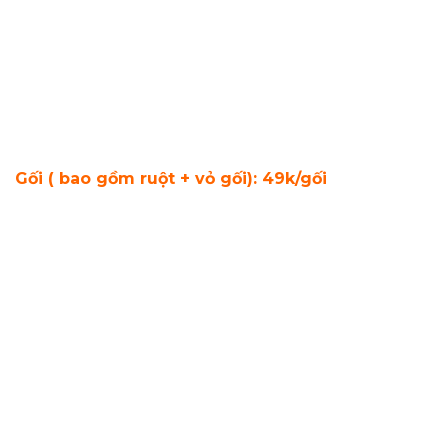
Gối ( bao gồm ruột + vỏ gối): 49k/gối