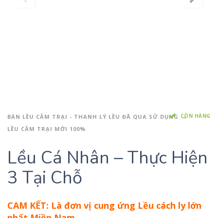
CÒN HÀNG
BÁN LỀU CẮM TRẠI - THANH LÝ LỀU ĐÃ QUA SỬ DỤNG
LỀU CẮM TRẠI MỚI 100%
Lều Cá Nhân – Thực Hiện
3 Tại Chỗ
CAM KẾT: Là đơn vị cung ứng Lều cách ly lớn
nhất Miền Nam