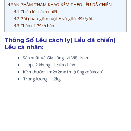
4
SẢN PHẦM THAM KHẢO KÈM THEO LỀU DÃ CHIẾN
4.1
Chiếu lót cách nhiệt:
4.2
Gối ( bao gồm ruột + vỏ gối): 49k/gối
4.3
Chăn nỉ: 79k/chăn
Thông Số Lều cách ly| Lều dã chiến|
Lều cá nhân:
Sản xuất và Gia công tại Việt Nam
1 lớp, 2 khung, 1 cửa chính
Kích thước: 1m2x2mx1m (rộngxdàixcao)
Trọng lượng: 1,2kg