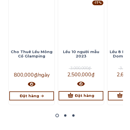
-17%
Cho Thuê Lều Mông
Lều 10 người mẫu
Lều 8 Ng
Cổ Glamping
2023
Dome m
3,000,000
₫
3,000
2,500,000
₫
2,60
800,000
₫
/ngày
Đặt hàng
Đặ
Đặt hàng