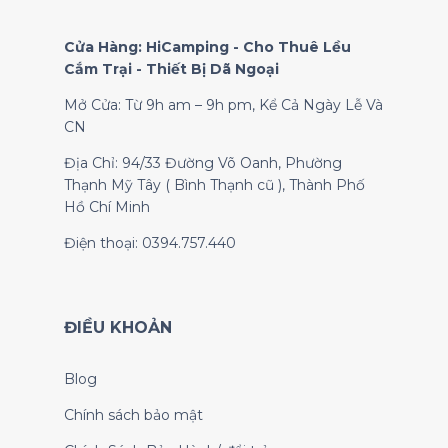
Cửa Hàng: HiCamping - Cho Thuê Lều
Cắm Trại - Thiết Bị Dã Ngoại
Mở Cửa: Từ 9h am – 9h pm, Kể Cả Ngày Lễ Và
CN
Địa Chỉ: 94/33 Đường Võ Oanh, Phường
Thạnh Mỹ Tây ( Bình Thạnh cũ ), Thành Phố
Hồ Chí Minh
Điện thoại: 0394.757.440
ĐIỀU KHOẢN
Blog
Chính sách bảo mật