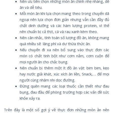
Nên ưu tiên chọn những món ăn chính nhẹ nhàng, dễ
ăn và dễ tiêu.
Mỗi món ăn khi lựa chọn mang theo trong chuyến dã
ngoại nên lựa chọn đơn giản nhưng vẫn cần đầy đủ
chất dinh dưỡng và các hàm lượng protein, vì thế
nên chuẩn bị cả thịt, cá và rau xanh kèm theo.
Nên cân nhắc, tính toán số lượng đồ ăn, không mang
quá nhiều sẽ lãng phí và dư thừa thức ăn.
Nếu chuyến đi xa nên bổ sung vào thực đơn các
món có chất tinh bột như cơm nắm, cơm cuộn để
mọi người ăn cho chắc bụng.
Nên chuẩn bị thêm một ít đồ ăn vặt: bim bim, kẹo
hay nước giải khát, xúc xích ăn liền, Snack,…. để mọi
người cùng nhâm nhi dọc đường.
Đừng quên mang các loại thuốc cần thiết như đau
bụng, đau đầu để phòng trường hợp các vấn đề sức
khỏe xảy ra.
Trên đây là một số gợi ý về thực đơn những món ăn nên