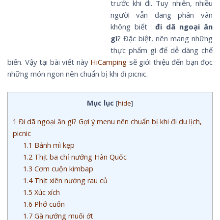
trước khi đi. Tuy nhiên, nhiều
người vẫn đang phân vân
không biết
đi dã ngoại ăn
gì
? Đặc biệt, nên mang những
thực phẩm gì để dễ dàng chế
biến. Vậy tại bài viết này
HiCamping
sẽ giới thiệu đến bạn đọc
những món ngon nên chuẩn bị khi đi picnic.
Mục lục
[
hide
]
1
Đi dã ngoại ăn gì? Gợi ý menu nên chuẩn bị khi đi du lịch,
picnic
1.1
Bánh mì kẹp
1.2
Thịt ba chỉ nướng Hàn Quốc
1.3
Cơm cuộn kimbap
1.4
Thịt xiên nướng rau củ
1.5
Xúc xích
1.6
Phở cuốn
1.7
Gà nướng muối ớt