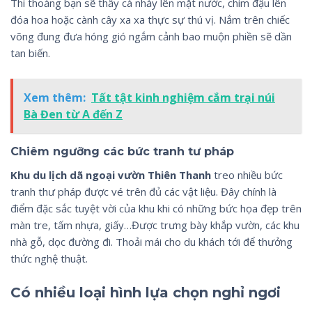
Thi thoảng bạn sẽ thấy cá nhảy lên mặt nước, chim đậu lên
đóa hoa hoặc cành cây xa xa thực sự thú vị. Nắm trên chiếc
võng đung đưa hóng gió ngắm cảnh bao muộn phiền sẽ dần
tan biến.
Xem thêm:
Tất tật kinh nghiệm cắm trại núi
Bà Đen từ A đến Z
Chiêm ngưỡng các bức tranh tư pháp
Khu du lịch dã ngoại vườn Thiên Thanh
treo nhiều bức
tranh thư pháp được vé trên đủ các vật liệu. Đây chính là
điểm đặc sắc tuyệt vời của khu khi có những bức họa đẹp trên
màn tre, tấm nhựa, giấy…Được trưng bày khắp vườn, các khu
nhà gỗ, dọc đường đi. Thoải mái cho du khách tới để thưởng
thức nghệ thuật.
Có nhiều loại hình lựa chọn nghỉ ngơi