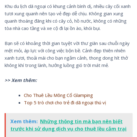
Khu du lịch dã ngoại có khung cảnh bình dị, nhiều cây cối xanh
tươi xung quanh nên tạo vẻ đẹp dễ chịu. Không gian xung
quanh thoáng đãng khi có cây cỏ, hồ nước, không có những
tòa nhà cao tầng và xe cộ đi lại ồn ào, khói bụi.
Bạn sẽ có khoảng thời gian tuyệt vời thư giãn sau chuỗi ngày
mệt mỏi, áp lực với công việc bộn bề. Cảnh đẹp thiên nhiên
xanh tươi, thoải mái cho bạn ngắm cảnh, thong dong hít thở
không khí trong lành, hưởng luồng gió trời mát mẻ.
>> Xem thêm:
Cho Thuê Lều Mông Cổ Glamping
Top 5 trò chơi cho trẻ đi dã ngoại thú vị
Xem thêm:
Những thông tin mà bạn nên biết
trước khi sử dụng dịch vụ cho thuê lều cắm trại