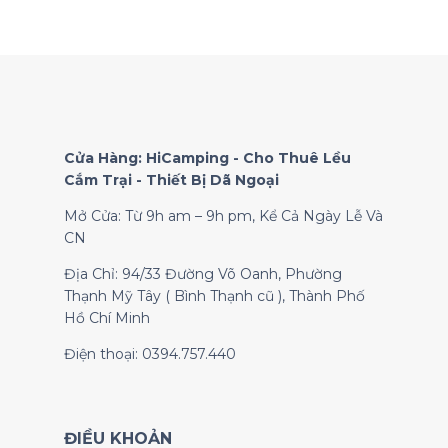
Cửa Hàng: HiCamping - Cho Thuê Lều
Cắm Trại - Thiết Bị Dã Ngoại
Mở Cửa: Từ 9h am – 9h pm, Kể Cả Ngày Lễ Và
CN
Địa Chỉ: 94/33 Đường Võ Oanh, Phường
Thạnh Mỹ Tây ( Bình Thạnh cũ ), Thành Phố
Hồ Chí Minh
Điện thoại: 0394.757.440
ĐIỀU KHOẢN