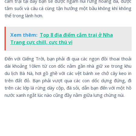
cắm trại tại đây bạn sẽ được ngắm núi rừng hoang dã, được
tắm suối và câu cá cùng tận hưởng một bầu không khí không
thể trong lành hơn.
Xem thêm:
Top 8 địa điểm cắm trại ở Nha
Trang cực chill, cực thú vị
Đến với Giếng Trời, bạn phải đi qua các ngọn đồi thoai thoải
dài khoảng 10km từ con dốc nằm gần nhà giữ xe trong khu
du lịch Bà Nà, hơi gồ ghề với các vệt bánh xe chở cây keo in
trên đất đỏ. Bạn phải vượt qua các con dốc dựng đứng, đi
trên các lớp lá rừng dày cộp, đá sỏi, dẫn bạn đến với một hồ
nước xanh ngắt lúc nào cũng đầy nằm giữa lưng chừng núi.