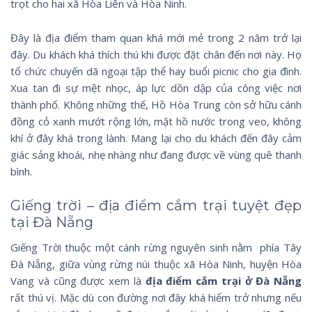
trọt cho hai xã Hòa Liên và Hòa Ninh.
Đây là địa điểm tham quan khá mới mẻ trong 2 năm trở lại
đây. Du khách khá thích thú khi được đặt chân đến nơi này. Họ
tổ chức chuyến dã ngoại tập thể hay buổi picnic cho gia đình.
Xua tan đi sự mệt nhọc, áp lực dồn dập của công việc nơi
thành phố. Không những thế, Hồ Hòa Trung còn sở hữu cánh
đồng cỏ xanh mướt rộng lớn, mặt hồ nước trong veo, không
khí ở đây khá trong lành. Mang lại cho du khách đến đây cảm
giác sảng khoái, nhẹ nhàng như đang được về vùng quê thanh
bình.
Giếng trời – địa điểm cắm trại tuyệt đẹp
tại Đà Nẵng
Giếng Trời thuộc một cánh rừng nguyên sinh nằm phía Tây
Đà Nẵng, giữa vùng rừng núi thuộc xã Hòa Ninh, huyện Hòa
Vang và cũng được xem là
địa điểm cắm trại ở Đà Nẵng
rất thú vị. Mặc dù con đường nơi đây khá hiểm trở nhưng nếu