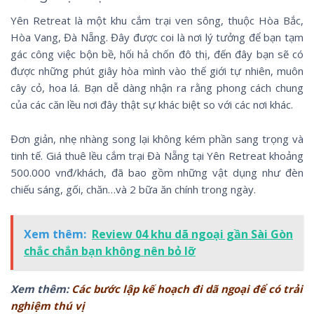
Yên Retreat là một khu cắm trại ven sông, thuộc Hòa Bắc,
Hòa Vang, Đà Nẵng. Đây được coi là nơi lý tưởng để bạn tạm
gác công việc bộn bề, hối hả chốn đô thị, đến đây bạn sẽ có
được những phút giây hòa mình vào thế giới tự nhiên, muôn
cây cỏ, hoa lá. Bạn dễ dàng nhận ra rằng phong cách chung
của các căn lều nơi đây thật sự khác biệt so với các nơi khác.
Đơn giản, nhẹ nhàng song lại không kém phần sang trọng và
tinh tế. Giá thuê lều cắm trại Đà Nẵng tại Yên Retreat khoảng
500.000 vnđ/khách, đã bao gồm những vật dụng như đèn
chiếu sáng, gối, chăn…và 2 bữa ăn chính trong ngày.
Xem thêm:
Review 04 khu dã ngoại gần Sài Gòn
chắc chắn bạn không nên bỏ lỡ
Xem thêm:
Các bước lập kế hoạch đi dã ngoại để có trải
nghiệm thú vị