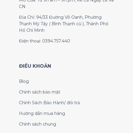
Mở Cửa: Từ 9h am – 9h pm, Kể Cả Ngày Lễ Và
CN
Địa Chỉ: 94/33 Đường Võ Oanh, Phường
Thạnh Mỹ Tây ( Bình Thạnh cũ ), Thành Phố
Hồ Chí Minh
Điện thoại: 0394.757.440
ĐIỀU KHOẢN
Blog
Chính sách bảo mật
Chính Sách Bảo Hành/ đổi trả
Hướng dẫn mua hàng
Chính sách chung